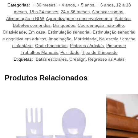
Categorias:
+ 36 meses
,
+ 4 anos
,
+ 5 anos
,
+ 6 anos
,
12 a 18
meses
,
18 a 24 meses
,
24 a 36 meses
,
A brincar somos
,
Alimentação e BLW
,
Aprendizagem e desenvolvimento
,
Babetes
,
Babetes compridos
,
Brinquedos
,
Coordenação mão-olho
,
Criatividade
,
Em casa
,
Estimulação sensorial
,
Estimulação sensorial
e cognitiva em adultos
,
Imaginação
,
Motricidade
,
Na escola / creche
/ infantário
,
Onde brincamos
,
Pintores / Artistas
,
Pinturas e
Trabalhos Manuais
,
Por Idade
,
Tipo de Brinquedo
Etiquetas:
Batas escolares
,
Créalign
,
Regresso às Aulas
Produtos Relacionados