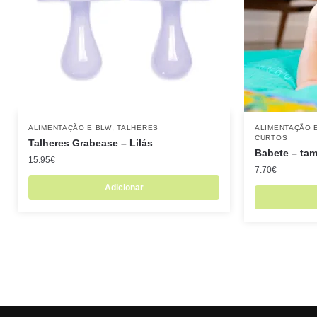
,
ALIMENTAÇÃO E BLW
TALHERES
ALIMENTAÇÃO 
CURTOS
Talheres Grabease – Lilás
Babete – ta
15.95
€
7.70
€
Adicionar