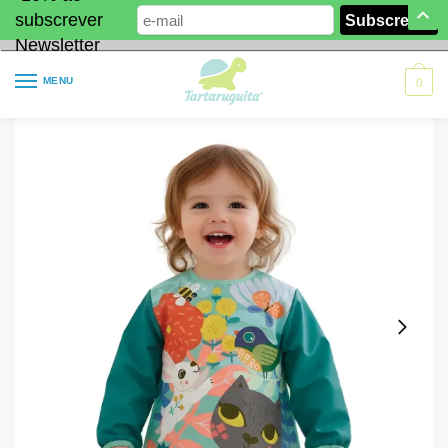
subscrever
Newsletter
MENU
0