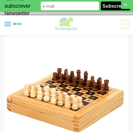
subscrever
Newsletter
MENU
0