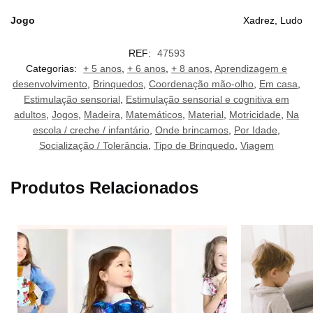
Jogo
Xadrez, Ludo
REF:
47593
Categorias:
+ 5 anos
,
+ 6 anos
,
+ 8 anos
,
Aprendizagem e
desenvolvimento
,
Brinquedos
,
Coordenação mão-olho
,
Em casa
,
Estimulação sensorial
,
Estimulação sensorial e cognitiva em
adultos
,
Jogos
,
Madeira
,
Matemáticos
,
Material
,
Motricidade
,
Na
escola / creche / infantário
,
Onde brincamos
,
Por Idade
,
Socialização / Tolerância
,
Tipo de Brinquedo
,
Viagem
Produtos Relacionados