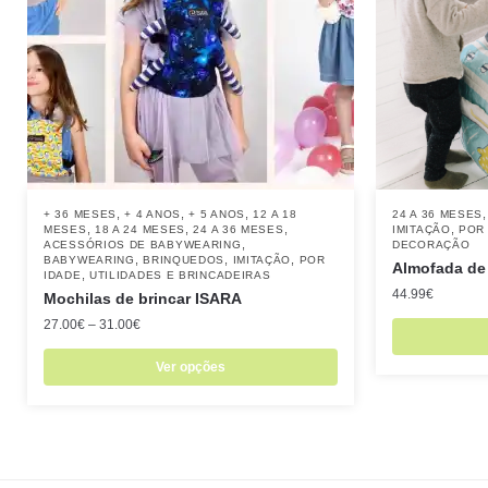
,
,
,
+ 36 MESES
+ 4 ANOS
+ 5 ANOS
12 A 18
24 A 36 MESES
,
,
,
,
MESES
18 A 24 MESES
24 A 36 MESES
IMITAÇÃO
POR
,
ACESSÓRIOS DE BABYWEARING
DECORAÇÃO
,
,
,
BABYWEARING
BRINQUEDOS
IMITAÇÃO
POR
Almofada de
,
IDADE
UTILIDADES E BRINCADEIRAS
44.99
€
Mochilas de brincar ISARA
27.00
€
–
31.00
€
Ver opções