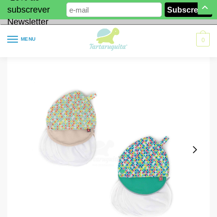
subscrever
Newsletter
MENU
0