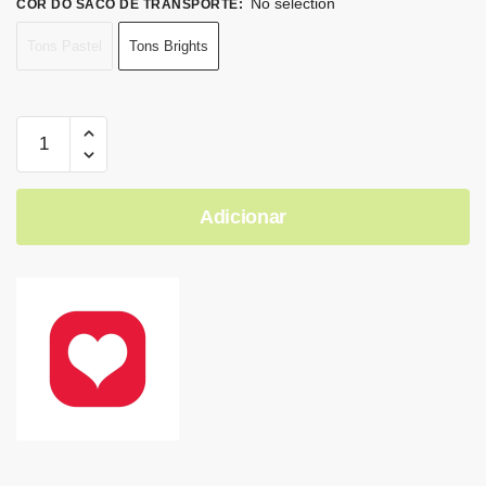
No selection
COR DO SACO DE TRANSPORTE
:
Tons Pastel
Tons Brights
Adicionar