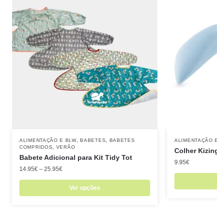
,
,
ALIMENTAÇÃO E BLW
BABETES
BABETES
ALIMENTAÇÃO 
,
COMPRIDOS
VERÃO
Colher Kizin
Babete Adicional para Kit Tidy Tot
9.95
€
14.95
€
–
25.95
€
Ver opções