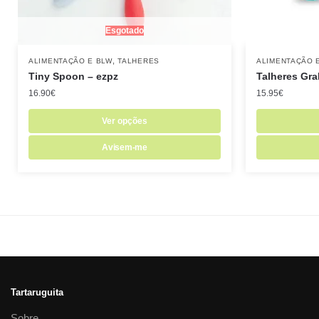
Esgotado
,
ALIMENTAÇÃO E BLW
TALHERES
ALIMENTAÇÃO 
Tiny Spoon – ezpz
Talheres Gra
16.90
€
15.95
€
Ver opções
Avisem-me
Tartaruguita
Sobre