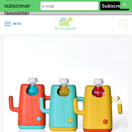
subscrever
Newsletter
MENU
0