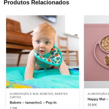
Produtos Relacionados
,
,
ALIMENTAÇÃO E BLW
BABETES
BABETES
ALIMENTAÇÃO 
CURTOS
Happy Mat –
Babete – tamanho1 – Pop-In
29.90
€
7.70
€