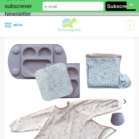
subscrever
Newsletter
MENU
0