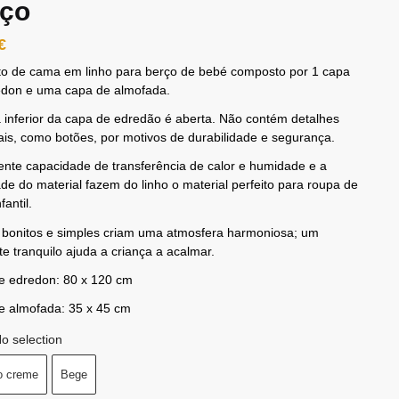
rço
€
to de cama em linho para berço de bebé composto por 1 capa
edon e uma capa de almofada.
 inferior da capa de edredão é aberta. Não contém detalhes
ais, como botões, por motivos de durabilidade e segurança.
ente capacidade de transferência de calor e humidade e a
de do material fazem do linho o material perfeito para roupa de
fantil.
 bonitos e simples criam uma atmosfera harmoniosa; um
e tranquilo ajuda a criança a acalmar.
e edredon: 80 x 120 cm
e almofada: 35 x 45 cm
o selection
o creme
Bege