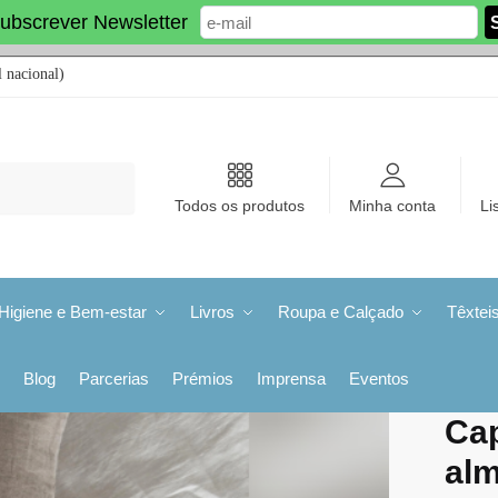
ubscrever Newsletter
 nacional)
Todos os produtos
Minha conta
Li
Higiene e Bem-estar
Livros
Roupa e Calçado
Têxtei
Blog
Parcerias
Prémios
Imprensa
Eventos
Cap
alm