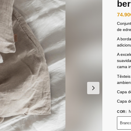
be
74.90
Conjun
de edr
A borda
adicion
A excel
suavida
cama in
Têxteis
ambient
Capa d
Capa d
N
COR
:
Branc