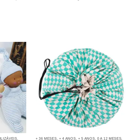
LIZÁVEIS
,
+ 36 MESES
,
+ 4 ANOS
,
+ 5 ANOS
,
0 A 12 MESES
,