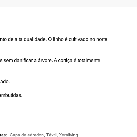
o de alta qualidade. O linho é cultivado no norte
s sem danificar a árvore. A cortiça é totalmente
cado.
embutidas.
etas:
Capa de edredon
,
Têxtil
,
Xeraliving