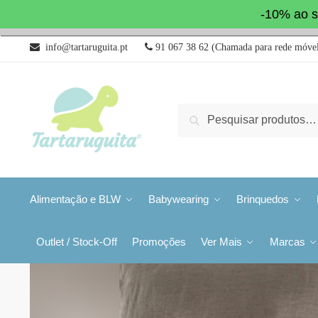
-10% ao s
info@tartaruguita.pt
91 067 38 62 (Chamada para rede móvel
Pesquisa
Alimentação e BLW
Babywearing
Brinquedos
Outlet / Stock-Off
Promoções
Ver Mais
Marcas