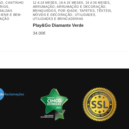
ÃO
,
CANTINHO
12 A 18 MESES
,
18 A 24 MESES
,
24 A 36 MESES
,
RIOS
,
ARRUMAÇÃO
,
ARRUMAÇÃO E DECORAÇÃO
,
RALDAS
BRINQUEDOS
,
POR IDADE
,
TAPETES
,
TÊXTEIS,
GIENE E BEM-
MÓVEIS E DECORAÇÃO
,
UTILIDADES
,
RAÇÃO
UTILIDADES E BRINCADEIRAS
Play&Go Diamante Verde
34.00
€