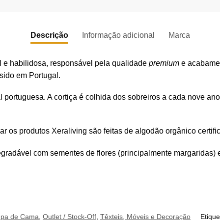
Descrição
Informação adicional
Marca
l e habilidosa, responsável pela qualidade
premium
e acabament
sido em Portugal.
al portuguesa. A cortiça é colhida dos sobreiros a cada nove ano
ar os produtos Xeraliving são feitas de algodão orgânico certifi
degradável com sementes de flores (principalmente margaridas) 
upa de Cama
,
Outlet / Stock-Off
,
Têxteis, Móveis e Decoração
Etiqu