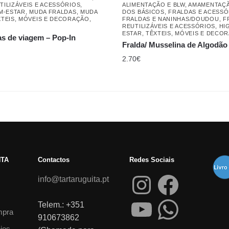
TILIZÁVEIS E ACESSÓRIOS
,
ALIMENTAÇÃO E BLW
,
AMAMENTAÇ
EM-ESTAR
,
MUDA FRALDAS
,
MUDA
DOS BÁSICOS
,
FRALDAS E ACESSÓ
XTEIS, MÓVEIS E DECORAÇÃO
,
FRALDAS E NANINHAS/DOUDOU
,
F
REUTILIZÁVEIS E ACESSÓRIOS
,
HI
ESTAR
,
TÊXTEIS, MÓVEIS E DECO
s de viagem – Pop-In
Fralda/ Musselina de Algodão
2.70
€
NTA
Contactos
Redes Sociais
info@tartaruguita.pt
Telem.: +351
mpra
910673862
ejos