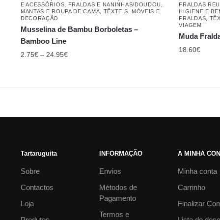
E ACESSÓRIOS
,
FRALDAS E NANINHAS/DOUDOU
,
FRALDAS REU
MANTAS E ROUPA DE CAMA
,
TÊXTEIS, MÓVEIS E
HIGIENE E B
DECORAÇÃO
FRALDAS
,
TÊ
VIAGEM
Musselina de Bambu Borboletas –
Muda Fralda
Bamboo Line
18.60
€
2.75
€
–
24.95
€
Tartaruguita
INFORMAÇÃO
A MINHA CO
Sobre
Envios
Minha conta
Contactos
Métodos de
Carrinho
Pagamento
Loja
Finalizar Co
Termos e
Produtos
Lista de des