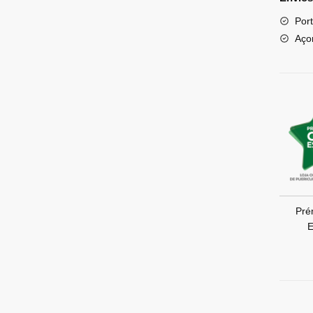
Port
Aço
Pré
E