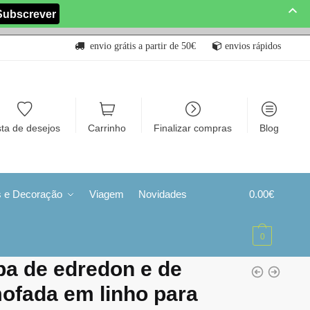
envio grátis a partir de 50€
envios rápidos
sta de desejos
Carrinho
Finalizar compras
Blog
s e Decoração
Viagem
Novidades
0.00
€
0
a de edredon e de
ofada em linho para