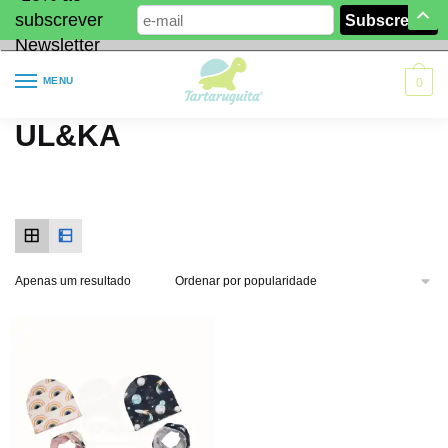
subscrever
Newsletter
MENU
0
UL&KA
Apenas um resultado