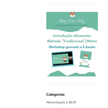
COQ6GRUE
Cra-Z-Art
Crealign
Cubbies
Delphin
Delta Children
Doddl
DoddleBags
Doidy Cup®
EBULOBO
ECO Brotbox
eco rascals
Educa
Ego Editora
Categorias
Eigenart
Alimentação e BLW
El Saquitos de la Salud