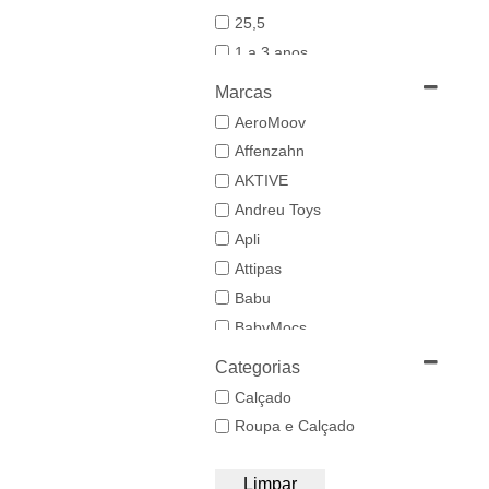
25,5
1 a 3 anos
19-20
Marcas
21
AeroMoov
21,5-22,5
Affenzahn
22
AKTIVE
23
Andreu Toys
23/24
Apli
24-25,5
Attipas
25
Babu
26/27
BabyMocs
28
Babywoods
Categorias
29/30
BACIUZZI
Calçado
3 a 6 anos
Baghera
Roupa e Calçado
31
Bambo Nature
32/33
BAZAR BIZAR
Limpar