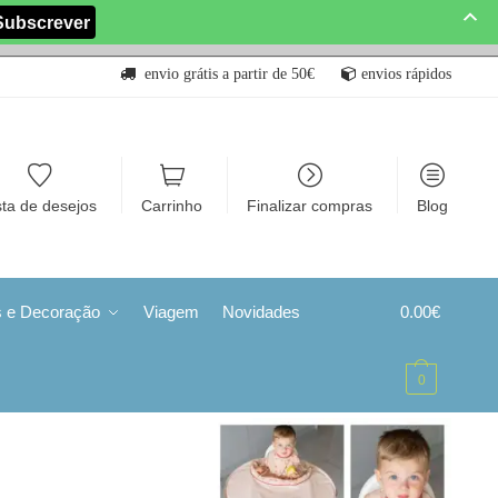
envio grátis a partir de 50€
envios rápidos
sta de desejos
Carrinho
Finalizar compras
Blog
s e Decoração
Viagem
Novidades
0.00
€
0