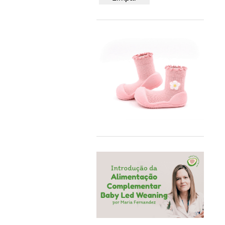
50/56
BB&Co
62/68
Bblüv
74/80
Beach & Bandits
86/92
Beyona
A4
BiOBUDDi
Bobbi Ravioli
Bodywear Beeren
BOHOPANNA
Booksmile
BS Toys
Bumbo
BundleBean
Carl Oscar®
Cayro
Chilly's
Close Parent
Colorino