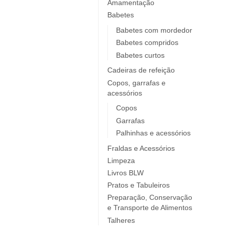
Elobra KIDS
Amamentação
Babetes
Endro
Europrice
Babetes com mordedor
Babetes compridos
Everyday Baby
Babetes curtos
ezpz
Cadeiras de refeição
Fidella
Copos, garrafas e
FIIL
acessórios
FOOOTY
Copos
FRESK
Garrafas
FÜRNIS
Palhinhas e acessórios
Giotto / Giotto be-bè
Fraldas e Acessórios
Gloop
Limpeza
Goula
Livros BLW
Grabease
Pratos e Tabuleiros
grums
Preparação, Conservação
e Transporte de Alimentos
Haakaa
Talheres
HappyBear Diapers