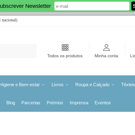
ubscrever Newsletter
 nacional)
Todos os produtos
Minha conta
Li
Higiene e Bem-estar
Livros
Roupa e Calçado
Têxtei
Blog
Parcerias
Prémios
Imprensa
Eventos