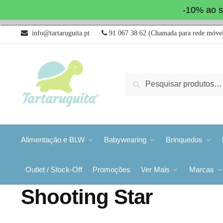
-10% ao s
info@tartaruguita.pt
91 067 38 62 (Chamada para rede móvel
Pesquisa
Alimentação e BLW
Babywearing
Brinquedos
Outlet / Stock-Off
Promoções
Ver Mais
Marcas
Shooting Star