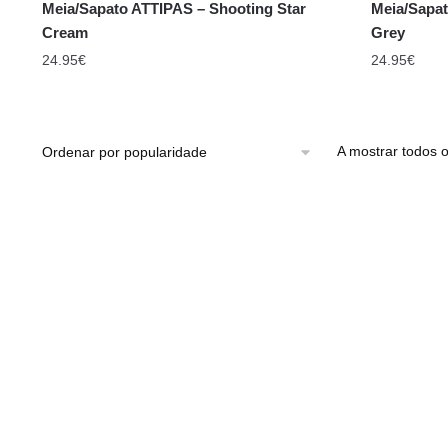
Meia/Sapato ATTIPAS – Shooting Star
Meia/Sapat
Cream
Grey
24.95
€
24.95
€
A mostrar todos o