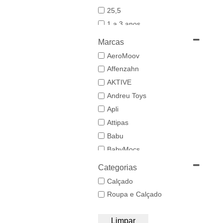
25,5
1 a 3 anos
19-20
Marcas
21
AeroMoov
21,5-22,5
Affenzahn
22
AKTIVE
23
Andreu Toys
23/24
Apli
24-25,5
Attipas
25
Babu
26/27
BabyMocs
28
Babywoods
Categorias
29/30
BACIUZZI
Calçado
3 a 6 anos
Baghera
Roupa e Calçado
31
Bambo Nature
32/33
BAZAR BIZAR
Limpar