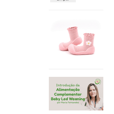
50/56
BB&Co
62/68
Bblüv
74/80
Beach & Bandits
86/92
Beyona
A4
BiOBUDDi
Bobbi Ravioli
Bodywear Beeren
BOHOPANNA
Booksmile
BS Toys
Bumbo
BundleBean
Carl Oscar®
Cayro
Chilly's
Close Parent
Colorino