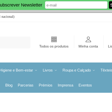
ubscrever Newsletter
 nacional)
Todos os produtos
Minha conta
Li
Higiene e Bem-estar
Livros
Roupa e Calçado
Têxtei
Blog
Parcerias
Prémios
Imprensa
Eventos