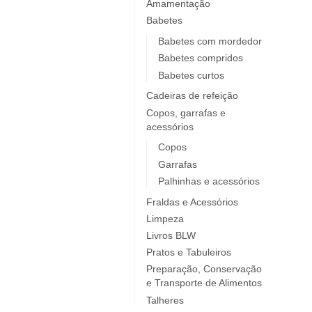
Elobra KIDS
Amamentação
Babetes
Endro
Europrice
Babetes com mordedor
Babetes compridos
Everyday Baby
Babetes curtos
ezpz
Cadeiras de refeição
Fidella
Copos, garrafas e
FIIL
acessórios
FOOOTY
Copos
FRESK
Garrafas
FÜRNIS
Palhinhas e acessórios
Giotto / Giotto be-bè
Fraldas e Acessórios
Gloop
Limpeza
Goula
Livros BLW
Grabease
Pratos e Tabuleiros
grums
Preparação, Conservação
e Transporte de Alimentos
Haakaa
Talheres
HappyBear Diapers