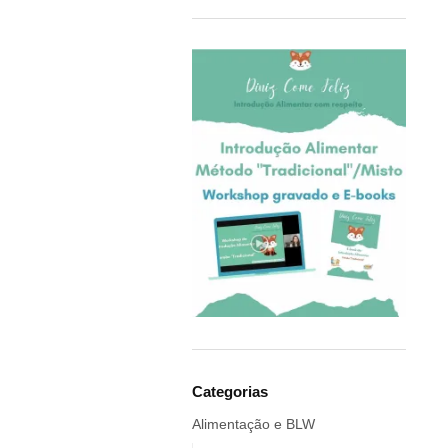
COQ6GRUE
Cra-Z-Art
Crealign
Cubbies
Delphin
Delta Children
Doddl
DoddleBags
Doidy Cup®
EBULOBO
ECO Brotbox
eco rascals
Educa
Ego Editora
Categorias
Eigenart
Alimentação e BLW
El Saquitos de la Salud