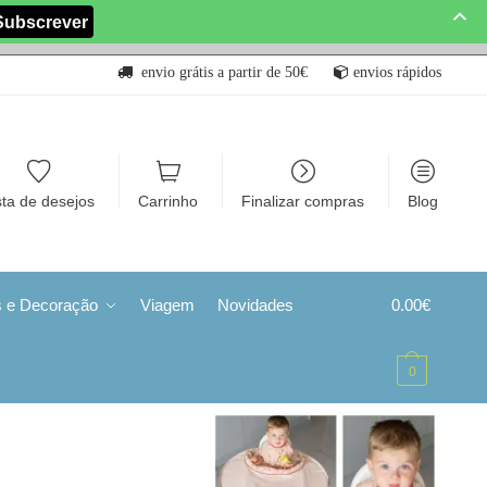
envio grátis a partir de 50€
envios rápidos
sta de desejos
Carrinho
Finalizar compras
Blog
s e Decoração
Viagem
Novidades
0.00
€
0