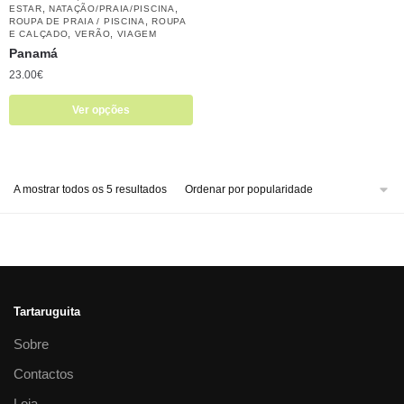
,
,
ESTAR
NATAÇÃO/PRAIA/PISCINA
,
ROUPA DE PRAIA / PISCINA
ROUPA
,
,
E CALÇADO
VERÃO
VIAGEM
Panamá
23.00
€
Ver opções
A mostrar todos os 5 resultados
Tartaruguita
Sobre
Contactos
Loja