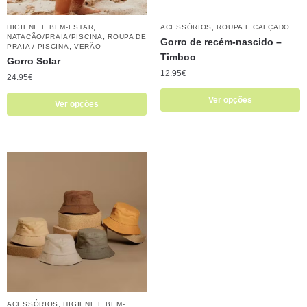
,
,
HIGIENE E BEM-ESTAR
ACESSÓRIOS
ROUPA E CALÇADO
,
NATAÇÃO/PRAIA/PISCINA
ROUPA DE
Gorro de recém-nascido –
,
PRAIA / PISCINA
VERÃO
Timboo
Gorro Solar
12.95
€
24.95
€
Ver opções
Ver opções
,
ACESSÓRIOS
HIGIENE E BEM-