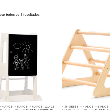
rar todos os 3 resultados
+ 4 ANOS
,
+ 5 ANOS
,
+ 6 ANOS
,
12 A 18
+ 36 MESES
,
+ 4 ANOS
,
+ 5 ANOS
 24 MESES
,
24 A 36 MESES
,
A BRINCAR
18 A 24 MESES
,
24 A 36 MESES
,
A