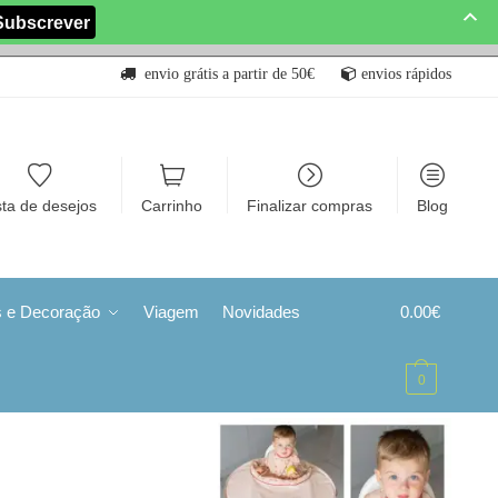
envio grátis a partir de 50€
envios rápidos
sta de desejos
Carrinho
Finalizar compras
Blog
s e Decoração
Viagem
Novidades
0.00
€
0