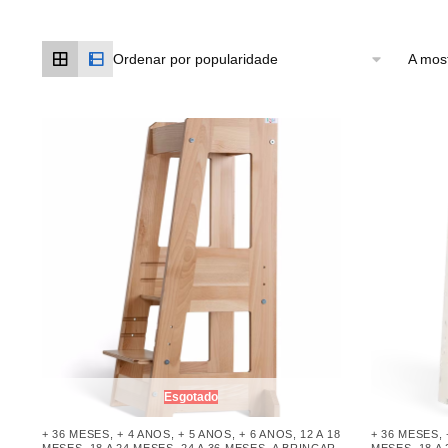
A most
Esgotado
+ 36 MESES
,
+ 4 ANOS
,
+ 5 ANOS
,
+ 6 ANOS
,
12 A 18
+ 36 MESES
,
MESES
,
18 A 24 MESES
,
24 A 36 MESES
,
A BRINCAR
MESES
,
18 A