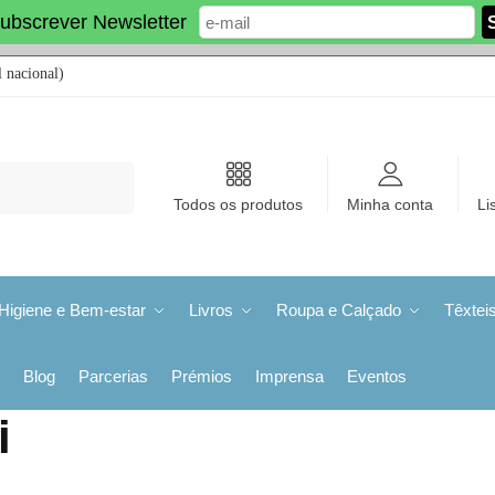
ubscrever Newsletter
 nacional)
Todos os produtos
Minha conta
Li
Higiene e Bem-estar
Livros
Roupa e Calçado
Têxtei
Blog
Parcerias
Prémios
Imprensa
Eventos
i