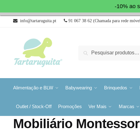
-10% ao s
info@tartaruguita.pt
91 067 38 62 (Chamada para rede móvel
Pesquisa
Alimentação e BLW
Babywearing
Brinquedos
Outlet / Stock-Off
Promoções
Ver Mais
Marcas
Mobiliário Montessor