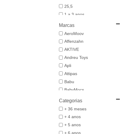
25,5
1 a 3 anos
19-20
Marcas
21
AeroMoov
21,5-22,5
Affenzahn
22
AKTIVE
23
Andreu Toys
23/24
Apli
24-25,5
Attipas
25
Babu
26/27
BabyMocs
28
Babywoods
Categorias
29/30
BACIUZZI
+ 36 meses
3 a 6 anos
Baghera
+ 4 anos
31
Bambo Nature
+ 5 anos
32/33
BAZAR BIZAR
+ 6 anos