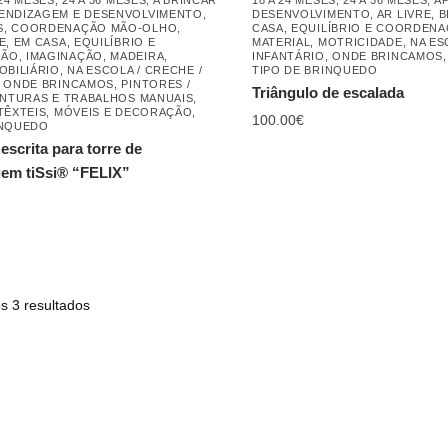
ENDIZAGEM E DESENVOLVIMENTO
,
DESENVOLVIMENTO
,
AR LIVRE
,
B
S
,
COORDENAÇÃO MÃO-OLHO
,
CASA
,
EQUILÍBRIO E COORDEN
E
,
EM CASA
,
EQUILÍBRIO E
MATERIAL
,
MOTRICIDADE
,
NA ES
ÇÃO
,
IMAGINAÇÃO
,
MADEIRA
,
INFANTÁRIO
,
ONDE BRINCAMOS
OBILIÁRIO
,
NA ESCOLA / CRECHE /
TIPO DE BRINQUEDO
,
ONDE BRINCAMOS
,
PINTORES /
Triângulo de escalada
INTURAS E TRABALHOS MANUAIS
,
TÊXTEIS, MÓVEIS E DECORAÇÃO
,
100.00
€
INQUEDO
escrita para torre de
em tiSsi® “FELIX”
s 3 resultados