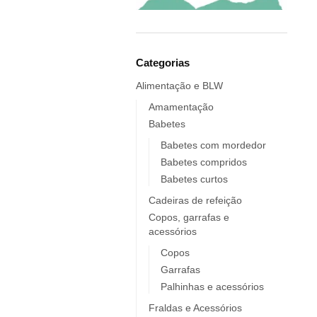
Elobra KIDS
Endro
Europrice
Everyday Baby
Categorias
ezpz
Alimentação e BLW
Fidella
Amamentação
FIIL
Babetes
FOOOTY
Babetes com mordedor
FRESK
Babetes compridos
FÜRNIS
Babetes curtos
Giotto / Giotto be-bè
Cadeiras de refeição
Gloop
Copos, garrafas e
acessórios
Goula
Grabease
Copos
Garrafas
grums
Palhinhas e acessórios
Haakaa
HappyBear Diapers
Fraldas e Acessórios