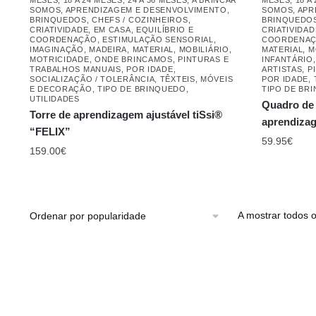
SOMOS
,
APRENDIZAGEM E DESENVOLVIMENTO
,
SOMOS
,
APR
BRINQUEDOS
,
CHEFS / COZINHEIROS
,
BRINQUEDO
CRIATIVIDADE
,
EM CASA
,
EQUILÍBRIO E
CRIATIVIDAD
COORDENAÇÃO
,
ESTIMULAÇÃO SENSORIAL
,
COORDENA
IMAGINAÇÃO
,
MADEIRA
,
MATERIAL
,
MOBILIÁRIO
,
MATERIAL
,
M
MOTRICIDADE
,
ONDE BRINCAMOS
,
PINTURAS E
INFANTÁRIO
TRABALHOS MANUAIS
,
POR IDADE
,
ARTISTAS
,
P
SOCIALIZAÇÃO / TOLERÂNCIA
,
TÊXTEIS, MÓVEIS
POR IDADE
,
E DECORAÇÃO
,
TIPO DE BRINQUEDO
,
TIPO DE BR
UTILIDADES
Quadro de 
Torre de aprendizagem ajustável tiSsi®
aprendizag
“FELIX”
59.95
€
159.00
€
A mostrar todos o