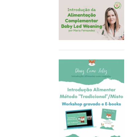
COQ6GRUE
Cra-Z-Art
Crealign
Cubbies
Delphin
Delta Children
Doddl
DoddleBags
Doidy Cup®
EBULOBO
ECO Brotbox
eco rascals
Educa
Ego Editora
Eigenart
El Saquitos de la Salud