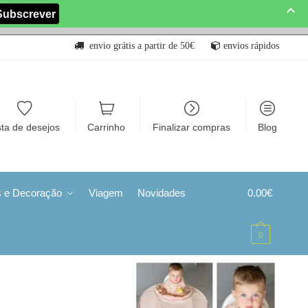
envio grátis a partir de 50€
envios rápidos
sta de desejos
Carrinho
Finalizar compras
Blog
s e Decoração
Viagem
Novidades
0.00
€
0