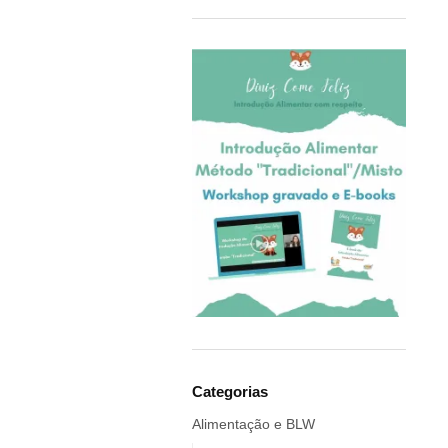
COQ6GRUE
Cra-Z-Art
Crealign
Cubbies
Delphin
Delta Children
Doddl
DoddleBags
Doidy Cup®
EBULOBO
ECO Brotbox
eco rascals
Educa
Ego Editora
Categorias
Eigenart
Alimentação e BLW
El Saquitos de la Salud