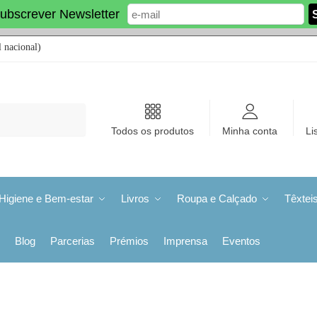
ubscrever Newsletter
 nacional)
Todos os produtos
Minha conta
Li
Higiene e Bem-estar
Livros
Roupa e Calçado
Têxtei
Blog
Parcerias
Prémios
Imprensa
Eventos