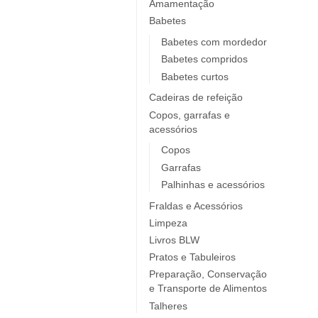
Elobra KIDS
Amamentação
Babetes
Endro
Europrice
Babetes com mordedor
Babetes compridos
Everyday Baby
Babetes curtos
ezpz
Cadeiras de refeição
Fidella
Copos, garrafas e
FIIL
acessórios
FOOOTY
Copos
FRESK
Garrafas
FÜRNIS
Palhinhas e acessórios
Giotto / Giotto be-bè
Fraldas e Acessórios
Gloop
Limpeza
Goula
Livros BLW
Grabease
Pratos e Tabuleiros
grums
Preparação, Conservação
e Transporte de Alimentos
Haakaa
Talheres
HappyBear Diapers