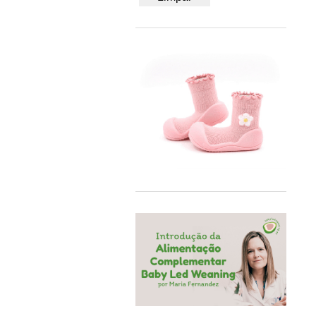
50/56
BB&Co
62/68
Bblüv
74/80
Beach & Bandits
86/92
Beyona
A4
BiOBUDDi
Bobbi Ravioli
Bodywear Beeren
BOHOPANNA
Booksmile
BS Toys
Bumbo
BundleBean
Carl Oscar®
Cayro
Chilly's
Close Parent
Colorino