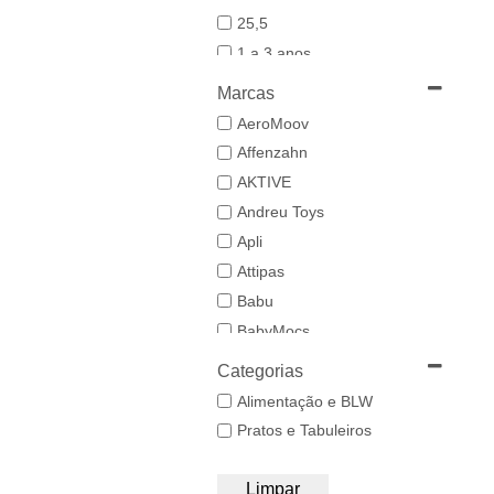
25,5
1 a 3 anos
19-20
Marcas
21
AeroMoov
21,5-22,5
Affenzahn
22
AKTIVE
23
Andreu Toys
23/24
Apli
24-25,5
Attipas
25
Babu
26/27
BabyMocs
28
Babywoods
Categorias
29/30
BACIUZZI
Alimentação e BLW
3 a 6 anos
Baghera
Pratos e Tabuleiros
31
Bambo Nature
32/33
BAZAR BIZAR
Limpar