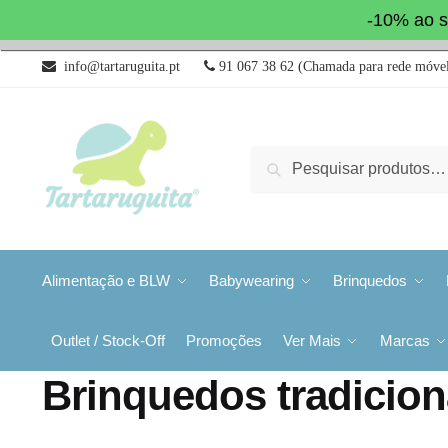
-10% ao s
info@tartaruguita.pt
91 067 38 62 (Chamada para rede móvel
Pesquisa
Alimentação e BLW
Babywearing
Brinquedos
Outlet / Stock-Off
Promoções
Ver Mais
Marcas
Brinquedos tradicion