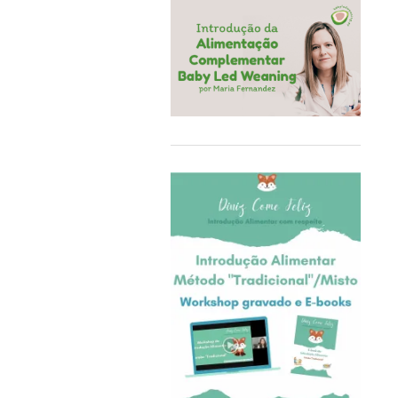
COQ6GRUE
Cra-Z-Art
Crealign
Cubbies
Delphin
Delta Children
Doddl
DoddleBags
Doidy Cup®
EBULOBO
ECO Brotbox
eco rascals
Educa
Ego Editora
Eigenart
El Saquitos de la Salud