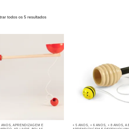
rar todos os 5 resultados
8 ANOS
,
APRENDIZAGEM E
+ 5 ANOS
,
+ 6 ANOS
,
+ 8 ANOS
,
A
IMENTO
,
AR LIVRE
,
BOLAS
,
APRENDIZAGEM E DESENVOLVI