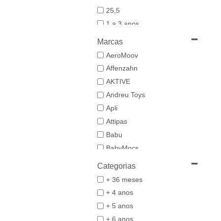
25,5
1 a 3 anos
19-20
Marcas
21
AeroMoov
21,5-22,5
Affenzahn
22
AKTIVE
23
Andreu Toys
23/24
Apli
24-25,5
Attipas
25
Babu
26/27
BabyMocs
28
Babywoods
Categorias
29/30
BACIUZZI
+ 36 meses
3 a 6 anos
Baghera
+ 4 anos
31
Bambo Nature
+ 5 anos
32/33
BAZAR BIZAR
+ 6 anos