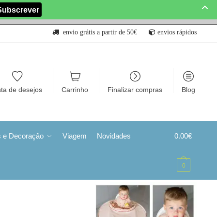
envio grátis a partir de 50€
envios rápidos
sta de desejos
Carrinho
Finalizar compras
Blog
s e Decoração
Viagem
Novidades
0.00
€
0