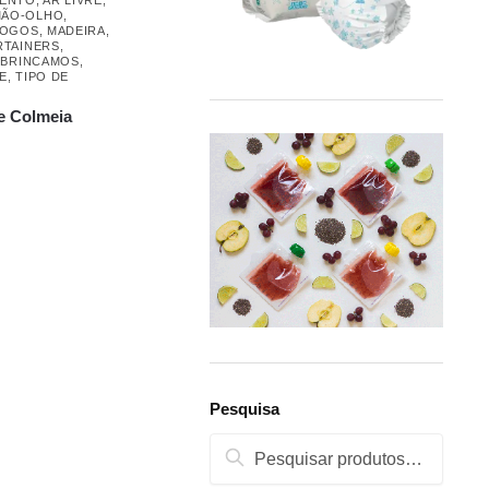
MÃO-OLHO
,
JOGOS
,
MADEIRA
,
RTAINERS
,
 BRINCAMOS
,
E
,
TIPO DE
e Colmeia
Pesquisa
Pesquisa