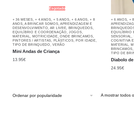
Esgotado
+ 36 MESES
,
+ 4 ANOS
,
+ 5 ANOS
,
+ 6 ANOS
,
+ 8
+ 6 ANOS
,
+ 
ANOS
,
A BRINCAR SOMOS
,
APRENDIZAGEM E
APRENDIZAG
DESENVOLVIMENTO
,
AR LIVRE
,
BRINQUEDOS
,
BRINQUEDO
EQUILÍBRIO E COORDENAÇÃO
,
JOGOS
,
EQUILÍBRIO
MATERIAL
,
MOTRICIDADE
,
ONDE BRINCAMOS
,
SENSORIAL
,
PINTORES / ARTISTAS
,
PLÁSTICOS
,
POR IDADE
,
COGNITIVA 
TIPO DE BRINQUEDO
,
VERÃO
MATERIAL
,
M
BRINCAMOS
Mini Andas de Criança
TIPO DE BR
13.95
€
Diabolo de
24.95
€
A mostrar todos o