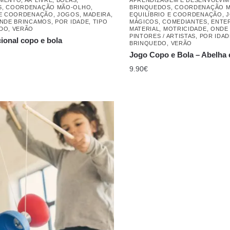
S
,
COORDENAÇÃO MÃO-OLHO
,
BRINQUEDOS
,
COORDENAÇÃO 
 E COORDENAÇÃO
,
JOGOS
,
MADEIRA
,
EQUILÍBRIO E COORDENAÇÃO
,
NDE BRINCAMOS
,
POR IDADE
,
TIPO
MÁGICOS, COMEDIANTES, ENTE
EDO
,
VERÃO
MATERIAL
,
MOTRICIDADE
,
ONDE
PINTORES / ARTISTAS
,
POR IDAD
cional copo e bola
BRINQUEDO
,
VERÃO
Jogo Copo e Bola – Abelha 
9.90
€