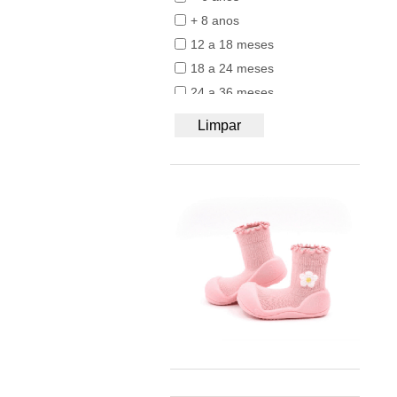
50/56
BB&Co
+ 8 anos
62/68
Bblüv
12 a 18 meses
74/80
Beach & Bandits
18 a 24 meses
86/92
Beyona
24 a 36 meses
A4
BiOBUDDi
Ar Livre
Limpar
Bobbi Ravioli
Bolas
Bodywear Beeren
Brinquedos
BOHOPANNA
Com rodas
Booksmile
Equilíbrio e Coordenação
BS Toys
Jogos
Bumbo
Madeira
BundleBean
Por Idade
Carl Oscar®
Verão
Cayro
Chilly's
Close Parent
Colorino