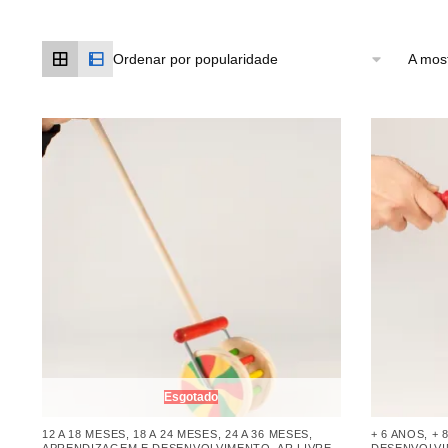
A most
Esgotado
12 A 18 MESES
,
18 A 24 MESES
,
24 A 36 MESES
,
+ 6 ANOS
,
+ 
APRENDIZAGEM E DESENVOLVIMENTO
,
AR LIVRE
,
DESENVOLV