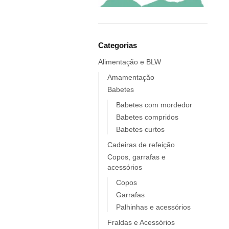
Elobra KIDS
Endro
Europrice
Everyday Baby
Categorias
ezpz
Alimentação e BLW
Fidella
Amamentação
FIIL
Babetes
FOOOTY
Babetes com mordedor
FRESK
Babetes compridos
FÜRNIS
Babetes curtos
Giotto / Giotto be-bè
Cadeiras de refeição
Gloop
Copos, garrafas e
acessórios
Goula
Grabease
Copos
Garrafas
grums
Palhinhas e acessórios
Haakaa
HappyBear Diapers
Fraldas e Acessórios