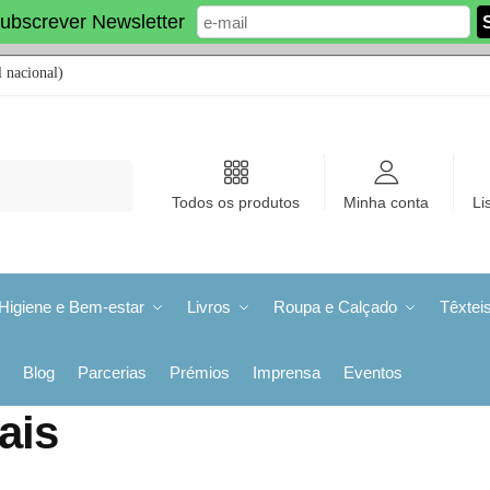
ubscrever Newsletter
 nacional)
Todos os produtos
Minha conta
Li
Higiene e Bem-estar
Livros
Roupa e Calçado
Têxtei
Blog
Parcerias
Prémios
Imprensa
Eventos
ais