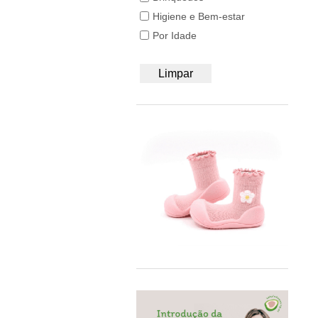
50/56
BB&Co
Higiene e Bem-estar
62/68
Bblüv
Por Idade
74/80
Beach & Bandits
86/92
Beyona
Limpar
A4
BiOBUDDi
Bobbi Ravioli
Bodywear Beeren
BOHOPANNA
Booksmile
BS Toys
Bumbo
BundleBean
Carl Oscar®
Cayro
Chilly's
Close Parent
Colorino