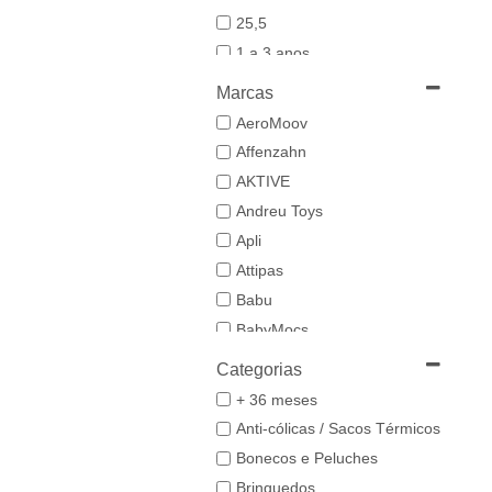
25,5
1 a 3 anos
19-20
Marcas
21
AeroMoov
21,5-22,5
Affenzahn
22
AKTIVE
23
Andreu Toys
23/24
Apli
24-25,5
Attipas
25
Babu
26/27
BabyMocs
28
Babywoods
Categorias
29/30
BACIUZZI
+ 36 meses
3 a 6 anos
Baghera
Anti-cólicas / Sacos Térmicos
31
Bambo Nature
Bonecos e Peluches
32/33
BAZAR BIZAR
Brinquedos