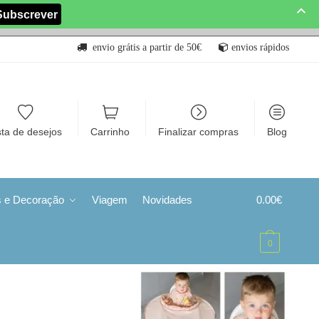
envio grátis a partir de 50€
envios rápidos
sta de desejos
Carrinho
Finalizar compras
Blog
s e Decoração
Viagem
Novidades
0.00
€
0