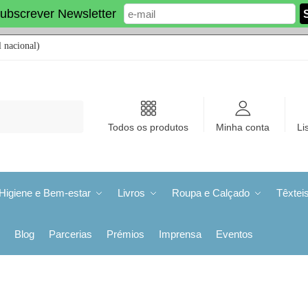
ubscrever Newsletter
 nacional)
Todos os produtos
Minha conta
Li
Higiene e Bem-estar
Livros
Roupa e Calçado
Têxtei
Blog
Parcerias
Prémios
Imprensa
Eventos