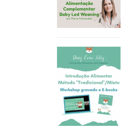
COQ6GRUE
Cra-Z-Art
Crealign
Cubbies
Delphin
Delta Children
Doddl
DoddleBags
Doidy Cup®
EBULOBO
ECO Brotbox
eco rascals
Educa
Ego Editora
Eigenart
El Saquitos de la Salud