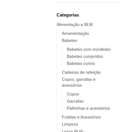
Elobra KIDS
Endro
Categorias
Europrice
Alimentação e BLW
Everyday Baby
ezpz
Amamentação
Babetes
Fidella
FIIL
Babetes com mordedor
Babetes compridos
FOOOTY
Babetes curtos
FRESK
Cadeiras de refeição
FÜRNIS
Copos, garrafas e
Giotto / Giotto be-bè
acessórios
Gloop
Copos
Goula
Garrafas
Grabease
Palhinhas e acessórios
grums
Fraldas e Acessórios
Haakaa
Limpeza
HappyBear Diapers
Livros BLW