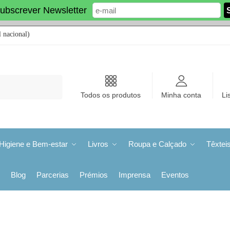
ubscrever Newsletter
 nacional)
Todos os produtos
Minha conta
Li
Higiene e Bem-estar
Livros
Roupa e Calçado
Têxtei
Blog
Parcerias
Prémios
Imprensa
Eventos