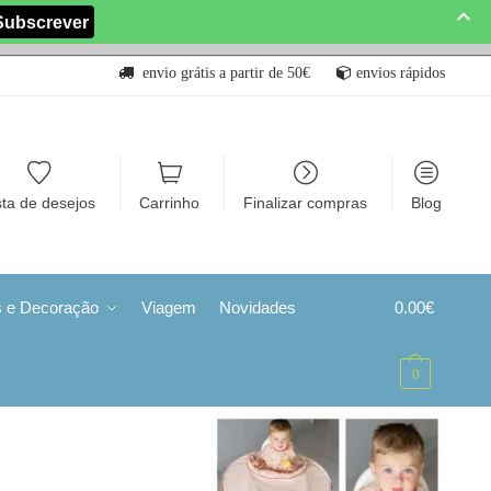
envio grátis a partir de 50€
envios rápidos
sta de desejos
Carrinho
Finalizar compras
Blog
s e Decoração
Viagem
Novidades
0.00
€
0