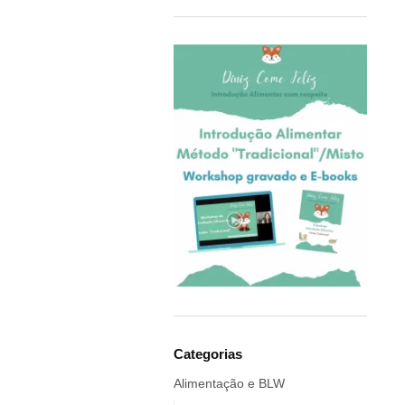
COQ6GRUE
Cra-Z-Art
Crealign
Cubbies
Delphin
Delta Children
Doddl
DoddleBags
Doidy Cup®
EBULOBO
ECO Brotbox
eco rascals
Educa
Ego Editora
Categorias
Eigenart
Alimentação e BLW
El Saquitos de la Salud