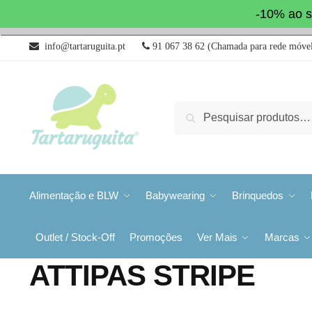
-10% ao s
info@tartaruguita.pt
91 067 38 62 (Chamada para rede móvel
Pesquisa
Alimentação e BLW
Babywearing
Brinquedos
Outlet / Stock-Off
Promoções
Ver Mais
Marcas
ATTIPAS STRIPE