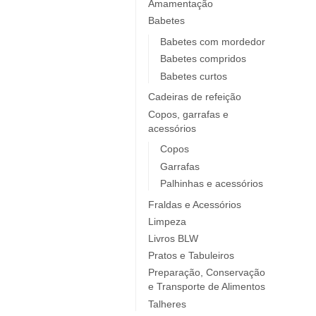
Elobra KIDS
Amamentação
Babetes
Endro
Europrice
Babetes com mordedor
Babetes compridos
Everyday Baby
Babetes curtos
ezpz
Cadeiras de refeição
Fidella
Copos, garrafas e
FIIL
acessórios
FOOOTY
Copos
FRESK
Garrafas
FÜRNIS
Palhinhas e acessórios
Giotto / Giotto be-bè
Fraldas e Acessórios
Gloop
Limpeza
Goula
Livros BLW
Grabease
Pratos e Tabuleiros
grums
Preparação, Conservação
e Transporte de Alimentos
Haakaa
Talheres
HappyBear Diapers