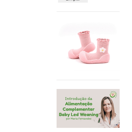
50/56
BB&Co
62/68
Bblüv
74/80
Beach & Bandits
86/92
Beyona
A4
BiOBUDDi
Bobbi Ravioli
Bodywear Beeren
BOHOPANNA
Booksmile
BS Toys
Bumbo
BundleBean
Carl Oscar®
Cayro
Chilly's
Close Parent
Colorino