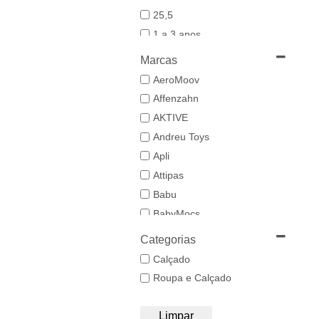
25,5
1 a 3 anos
19-20
Marcas
21
AeroMoov
21,5-22,5
Affenzahn
22
AKTIVE
23
Andreu Toys
23/24
Apli
24-25,5
Attipas
25
Babu
26/27
BabyMocs
28
Babywoods
Categorias
29/30
BACIUZZI
Calçado
3 a 6 anos
Baghera
Roupa e Calçado
31
Bambo Nature
32/33
BAZAR BIZAR
Limpar