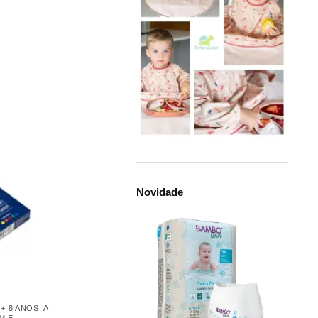
Novidade
,
+ 8 ANOS
,
A
M E