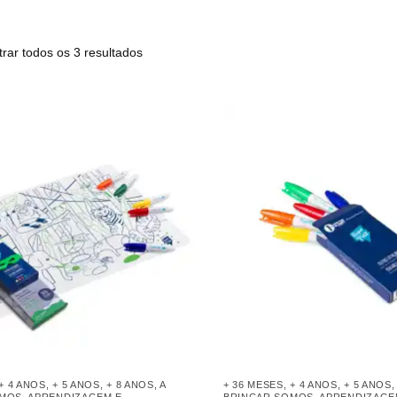
rar todos os 3 resultados
+ 4 ANOS
,
+ 5 ANOS
,
+ 8 ANOS
,
A
+ 36 MESES
,
+ 4 ANOS
,
+ 5 ANOS
OMOS
,
APRENDIZAGEM E
BRINCAR SOMOS
,
APRENDIZAGE