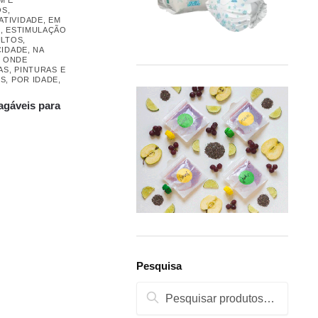
OS
,
ATIVIDADE
,
EM
L
,
ESTIMULAÇÃO
ULTOS
,
CIDADE
,
NA
,
ONDE
AS
,
PINTURAS E
OS
,
POR IDADE
,
áveis ​​para
Pesquisa
Pesquisa