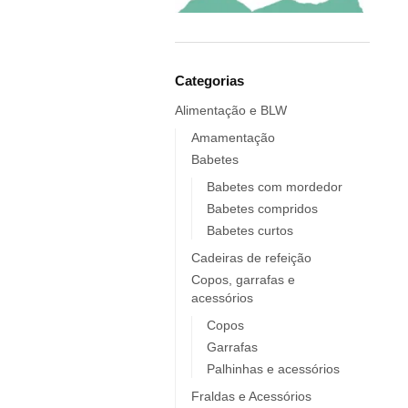
Elobra KIDS
Endro
Europrice
Everyday Baby
Categorias
ezpz
Alimentação e BLW
Fidella
Amamentação
FIIL
Babetes
FOOOTY
Babetes com mordedor
FRESK
Babetes compridos
FÜRNIS
Babetes curtos
Giotto / Giotto be-bè
Cadeiras de refeição
Gloop
Copos, garrafas e
acessórios
Goula
Grabease
Copos
Garrafas
grums
Palhinhas e acessórios
Haakaa
HappyBear Diapers
Fraldas e Acessórios