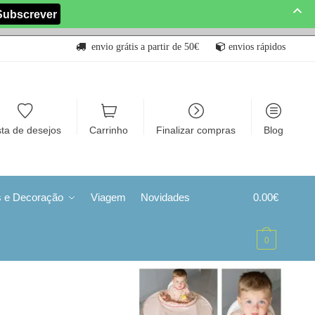
envio grátis a partir de 50€
envios rápidos
sta de desejos
Carrinho
Finalizar compras
Blog
s e Decoração
Viagem
Novidades
0.00
€
0