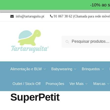
-10% ao s
info@tartaruguita.pt
91 067 38 62 (Chamada para rede móvel
Pesquisa
Alimentação e BLW
Babywearing
Brinquedos
Outlet / Stock-Off
Promoções
Ver Mais
Marcas
SuperPetit