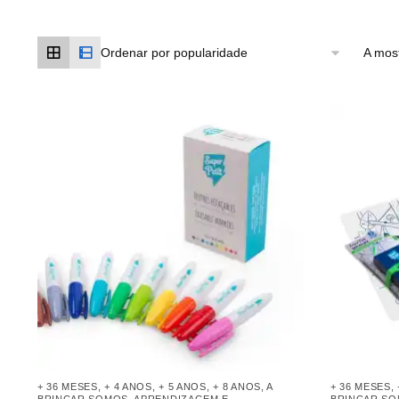
A most
+ 36 MESES
,
+ 4 ANOS
,
+ 5 ANOS
,
+ 8 ANOS
,
A
+ 36 MESES
,
BRINCAR SOMOS
,
APRENDIZAGEM E
BRINCAR S