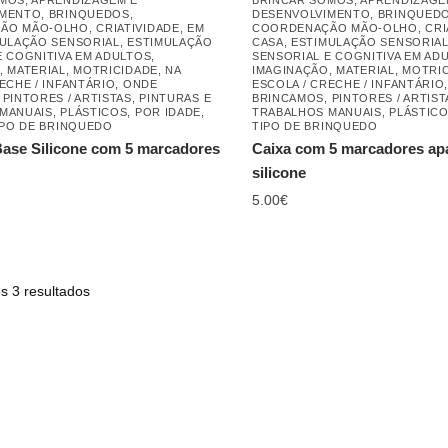
IMENTO
,
BRINQUEDOS
,
DESENVOLVIMENTO
,
BRINQUED
ÃO MÃO-OLHO
,
CRIATIVIDADE
,
EM
COORDENAÇÃO MÃO-OLHO
,
CRI
ULAÇÃO SENSORIAL
,
ESTIMULAÇÃO
CASA
,
ESTIMULAÇÃO SENSORIA
E COGNITIVA EM ADULTOS
,
SENSORIAL E COGNITIVA EM AD
,
MATERIAL
,
MOTRICIDADE
,
NA
IMAGINAÇÃO
,
MATERIAL
,
MOTRI
ECHE / INFANTÁRIO
,
ONDE
ESCOLA / CRECHE / INFANTÁRIO
,
PINTORES / ARTISTAS
,
PINTURAS E
BRINCAMOS
,
PINTORES / ARTIST
MANUAIS
,
PLÁSTICOS
,
POR IDADE
,
TRABALHOS MANUAIS
,
PLÁSTIC
IPO DE BRINQUEDO
TIPO DE BRINQUEDO
ase Silicone com 5 marcadores
Caixa com 5 marcadores apag
silicone
5.00
€
s 3 resultados