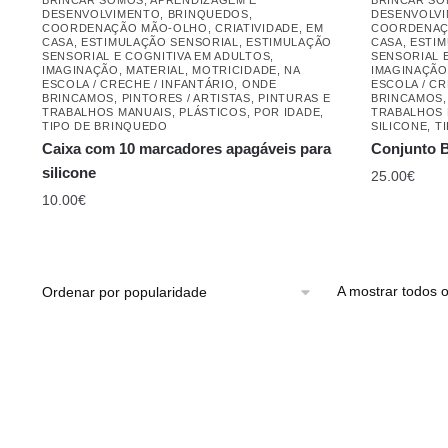
DESENVOLVIMENTO
,
BRINQUEDOS
,
DESENVOLV
COORDENAÇÃO MÃO-OLHO
,
CRIATIVIDADE
,
EM
COORDENAÇ
CASA
,
ESTIMULAÇÃO SENSORIAL
,
ESTIMULAÇÃO
CASA
,
ESTIM
SENSORIAL E COGNITIVA EM ADULTOS
,
SENSORIAL 
IMAGINAÇÃO
,
MATERIAL
,
MOTRICIDADE
,
NA
IMAGINAÇÃO
ESCOLA / CRECHE / INFANTÁRIO
,
ONDE
ESCOLA / CR
BRINCAMOS
,
PINTORES / ARTISTAS
,
PINTURAS E
BRINCAMOS
TRABALHOS MANUAIS
,
PLÁSTICOS
,
POR IDADE
,
TRABALHOS 
TIPO DE BRINQUEDO
SILICONE
,
T
Caixa com 10 marcadores apagáveis ​​para
Conjunto B
silicone
25.00
€
10.00
€
A mostrar todos o