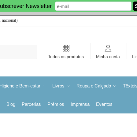
ubscrever Newsletter
 nacional)
Todos os produtos
Minha conta
Li
Higiene e Bem-estar
Livros
Roupa e Calçado
Têxtei
Blog
Parcerias
Prémios
Imprensa
Eventos