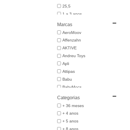
25,5
1 a 3 anos
19-20
Marcas
21
AeroMoov
21,5-22,5
Affenzahn
22
AKTIVE
23
Andreu Toys
23/24
Apli
24-25,5
Attipas
25
Babu
26/27
BabyMocs
28
Babywoods
Categorias
29/30
BACIUZZI
+ 36 meses
3 a 6 anos
Baghera
+ 4 anos
31
Bambo Nature
+ 5 anos
32/33
BAZAR BIZAR
+ 8 anos