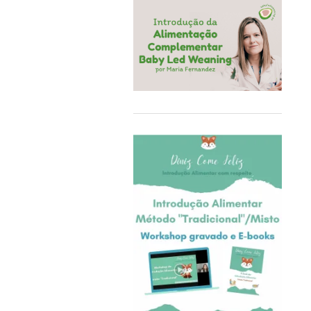
COQ6GRUE
Cra-Z-Art
Crealign
Cubbies
Delphin
Delta Children
Doddl
DoddleBags
Doidy Cup®
EBULOBO
ECO Brotbox
eco rascals
Educa
Ego Editora
Eigenart
El Saquitos de la Salud