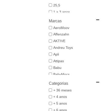
25,5
1 a 3 anos
19-20
Marcas
21
AeroMoov
21,5-22,5
Affenzahn
22
AKTIVE
23
Andreu Toys
23/24
Apli
24-25,5
Attipas
25
Babu
26/27
BabyMocs
28
Babywoods
Categorias
29/30
BACIUZZI
+ 36 meses
3 a 6 anos
Baghera
+ 4 anos
31
Bambo Nature
+ 5 anos
32/33
BAZAR BIZAR
+ 6 anos