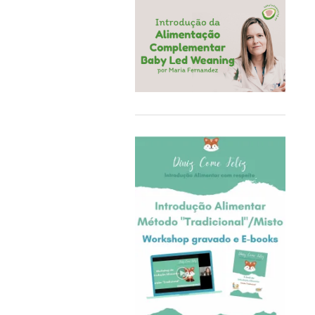
COQ6GRUE
Cra-Z-Art
Crealign
Cubbies
Delphin
Delta Children
Doddl
DoddleBags
Doidy Cup®
EBULOBO
ECO Brotbox
eco rascals
Educa
Ego Editora
Eigenart
El Saquitos de la Salud