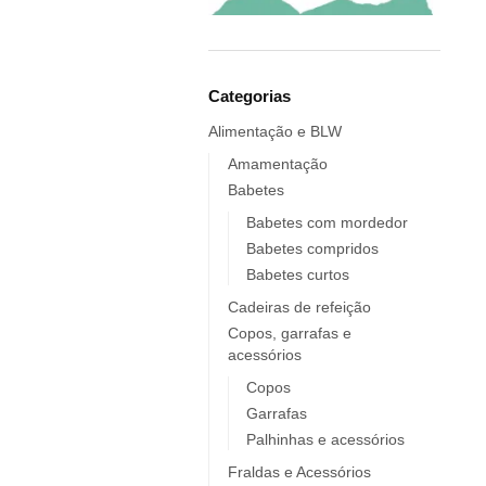
Elobra KIDS
Endro
Europrice
Everyday Baby
Categorias
ezpz
Alimentação e BLW
Fidella
Amamentação
FIIL
Babetes
FOOOTY
Babetes com mordedor
FRESK
Babetes compridos
FÜRNIS
Babetes curtos
Giotto / Giotto be-bè
Cadeiras de refeição
Gloop
Copos, garrafas e
acessórios
Goula
Grabease
Copos
Garrafas
grums
Palhinhas e acessórios
Haakaa
HappyBear Diapers
Fraldas e Acessórios