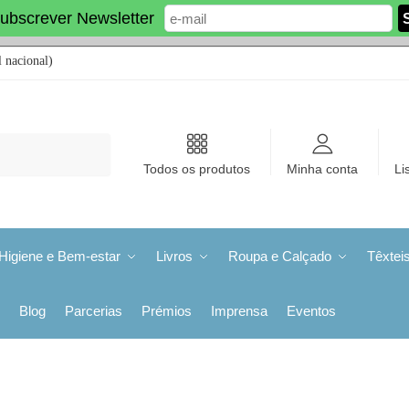
ubscrever Newsletter
 nacional)
Todos os produtos
Minha conta
Li
Higiene e Bem-estar
Livros
Roupa e Calçado
Têxtei
Blog
Parcerias
Prémios
Imprensa
Eventos