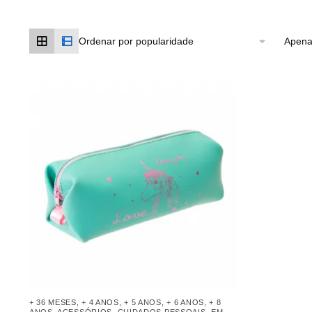
Apena
+ 36 MESES
,
+ 4 ANOS
,
+ 5 ANOS
,
+ 6 ANOS
,
+ 8
ANOS
,
ACESSÓRIOS
,
CUIDADOS PESSOAIS
,
EM