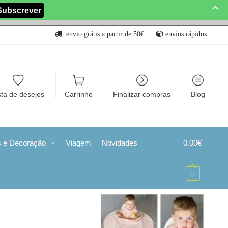
envio grátis a partir de 50€
envios rápidos
sta de desejos
Carrinho
Finalizar compras
Blog
s e Decoração
Viagem
Novidades
0.00
€
0