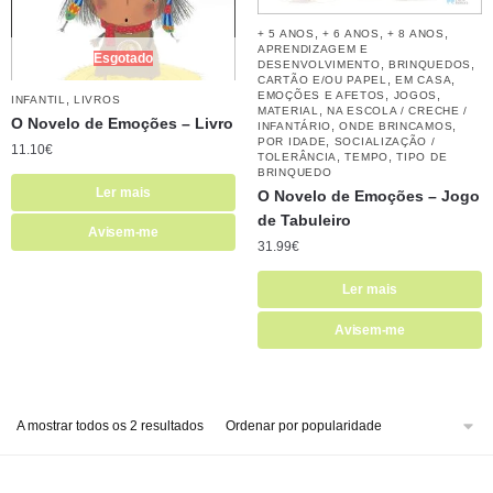
,
,
,
+ 5 ANOS
+ 6 ANOS
+ 8 ANOS
APRENDIZAGEM E
Esgotado
,
,
DESENVOLVIMENTO
BRINQUEDOS
,
,
CARTÃO E/OU PAPEL
EM CASA
,
,
EMOÇÕES E AFETOS
JOGOS
,
INFANTIL
LIVROS
,
MATERIAL
NA ESCOLA / CRECHE /
O Novelo de Emoções – Livro
,
,
INFANTÁRIO
ONDE BRINCAMOS
,
POR IDADE
SOCIALIZAÇÃO /
11.10
€
,
,
TOLERÂNCIA
TEMPO
TIPO DE
BRINQUEDO
Ler mais
O Novelo de Emoções – Jogo
de Tabuleiro
Avisem-me
31.99
€
Ler mais
Avisem-me
A mostrar todos os 2 resultados