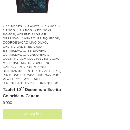
,
,
,
+ 36 MESES
+ 4 ANOS
+ 5 ANOS
+
,
,
6 ANOS
+ 8 ANOS
A BRINCAR
,
SOMOS
APRENDIZAGEM E
,
,
DESENVOLVIMENTO
BRINQUEDOS
,
COORDENAÇÃO MÃO-OLHO
,
,
CRIATIVIDADE
EM CASA
,
ESTIMULAÇÃO SENSORIAL
ESTIMULAÇÃO SENSORIAL E
,
,
COGNITIVA EM ADULTOS
IMITAÇÃO
,
,
MATERIAL
MOTRICIDADE
NO
,
CARRO / EM VIAGEM
ONDE
,
,
BRINCAMOS
PINTORES / ARTISTAS
,
PINTURAS E TRABALHOS MANUAIS
,
,
PLÁSTICOS
POR IDADE
,
RACIOCÍNIO
TIPO DE BRINQUEDO
Tablet 10´´ Desenho e Escrita
Colorida c/ Caneta
6.90
€
Ver opções