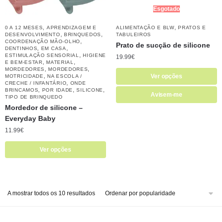
Esgotado
,
,
0 A 12 MESES
APRENDIZAGEM E
ALIMENTAÇÃO E BLW
PRATOS E
,
,
DESENVOLVIMENTO
BRINQUEDOS
TABULEIROS
,
COORDENAÇÃO MÃO-OLHO
Prato de sucção de silicone
,
,
DENTINHOS
EM CASA
,
ESTIMULAÇÃO SENSORIAL
HIGIENE
19.99
€
,
,
E BEM-ESTAR
MATERIAL
,
,
MORDEDORES
MORDEDORES
,
Ver opções
MOTRICIDADE
NA ESCOLA /
,
CRECHE / INFANTÁRIO
ONDE
,
,
,
BRINCAMOS
POR IDADE
SILICONE
Avisem-me
TIPO DE BRINQUEDO
Mordedor de silicone –
Everyday Baby
11.99
€
Ver opções
A mostrar todos os 10 resultados