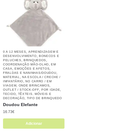
,
0 A 12 MESES
APRENDIZAGEM E
,
DESENVOLVIMENTO
BONECOS E
,
,
PELUCHES
BRINQUEDOS
,
COORDENAÇÃO MÃO-OLHO
EM
,
,
CASA
EMOÇÕES E AFETOS
,
FRALDAS E NANINHAS/DOUDOU
,
MATERIAL
NA ESCOLA / CRECHE /
,
INFANTÁRIO
NO CARRO / EM
,
,
VIAGEM
ONDE BRINCAMOS
,
,
OUTLET / STOCK-OFF
POR IDADE
,
TECIDO
TÊXTEIS, MÓVEIS E
,
DECORAÇÃO
TIPO DE BRINQUEDO
Doudou Elefante
16.73
€
Adicionar