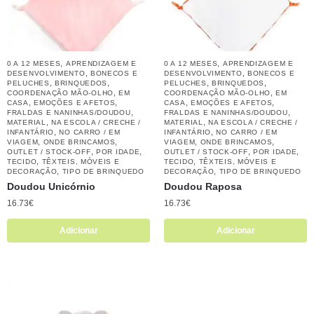
,
,
0 A 12 MESES
APRENDIZAGEM E
0 A 12 MESES
APRENDIZAGEM E
,
,
DESENVOLVIMENTO
BONECOS E
DESENVOLVIMENTO
BONECOS E
,
,
,
,
PELUCHES
BRINQUEDOS
PELUCHES
BRINQUEDOS
,
,
COORDENAÇÃO MÃO-OLHO
EM
COORDENAÇÃO MÃO-OLHO
EM
,
,
,
,
CASA
EMOÇÕES E AFETOS
CASA
EMOÇÕES E AFETOS
,
,
FRALDAS E NANINHAS/DOUDOU
FRALDAS E NANINHAS/DOUDOU
,
,
MATERIAL
NA ESCOLA / CRECHE /
MATERIAL
NA ESCOLA / CRECHE /
,
,
INFANTÁRIO
NO CARRO / EM
INFANTÁRIO
NO CARRO / EM
,
,
,
,
VIAGEM
ONDE BRINCAMOS
VIAGEM
ONDE BRINCAMOS
,
,
,
,
OUTLET / STOCK-OFF
POR IDADE
OUTLET / STOCK-OFF
POR IDADE
,
,
TECIDO
TÊXTEIS, MÓVEIS E
TECIDO
TÊXTEIS, MÓVEIS E
,
,
DECORAÇÃO
TIPO DE BRINQUEDO
DECORAÇÃO
TIPO DE BRINQUEDO
Doudou Unicórnio
Doudou Raposa
16.73
€
16.73
€
Adicionar
Adicionar